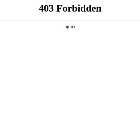
使用方法:广告灯箱
告灯箱及其使用方法”的，授权公告号CN119992982B，申请
，位于上海市，是一家以从事科技推广和应用服务业为主的企业