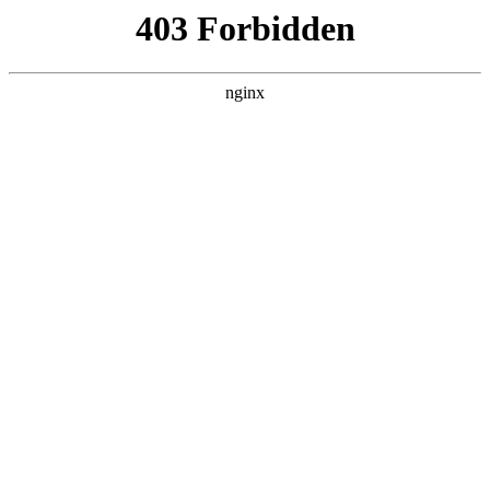
杭州嘉兴易创活动策划公司
关于我们
产品展示
新闻资讯
案例展示
行业动态
联系我们
热门搜索
首页
>
产品展示
> 正文
石家庄火车站灯箱广告发布:广
告灯箱
投稿作者：雷碧
2026-08-10 01:07:32
5
城市动脉，品牌视窗，石家庄火车站灯箱广告价值巨大
广告灯箱