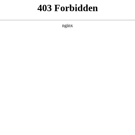
公司：中国品牌价值增长全案策划公
公司推荐 / 十大品牌全案服务公司横向测评
求从 “单点创意” 转向 “全链路增长解决方案”，但市场仍存在 “