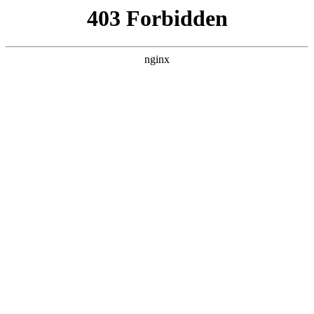
杭州嘉兴易创活动策划公司
关于我们
产品展示
新闻资讯
案例展示
行业动态
联系我们
热门搜索
首页
> 布料
山东禾瑞取得广告设计用布料打孔装
置，提高打孔效率:广告设计
产品展示
# 打孔
# 布料
# 滑动
# 拉扯打孔
# 拉扯
# 广告设