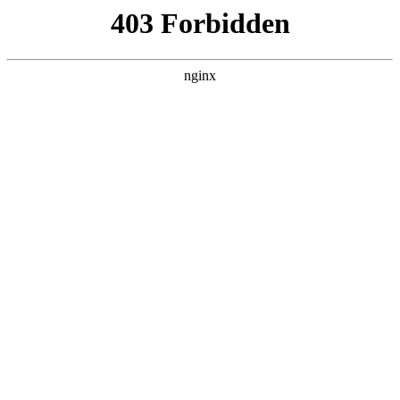
杭州嘉兴易创活动策划公司
关于我们
产品展示
新闻资讯
案例展示
行业动态
联系我们
热门搜索
首页
> 需求
2026年1月杭州品牌策划优质机构推荐
榜：餐饮品牌策划、家电品牌策划、大
健康品牌策划、新消费品牌策划、食品