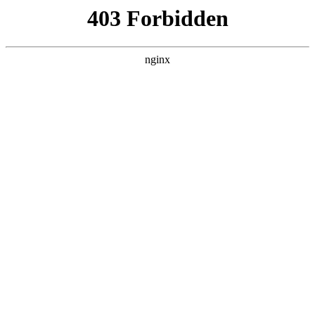
杭州嘉兴易创活动策划公司
关于我们
产品展示
新闻资讯
案例展示
行业动态
联系我们
热门搜索
首页
> 安装广告灯箱
湖北师匠教育取得安全可靠广告灯箱灯
板，提高使用安全性:广告灯箱
关于我们
# 广告灯箱
# 安装广告灯箱
# 安装