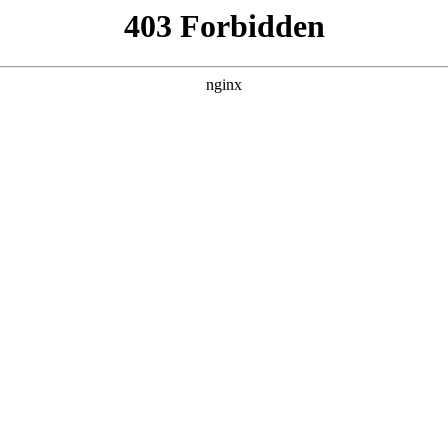
装机，确保广告板覆膜封装的稳
广告设计可调式封装机”的，授权公告号CN223865250U，申
调式封装机，包括覆膜封装机，所述覆膜封装机的水平端设置有