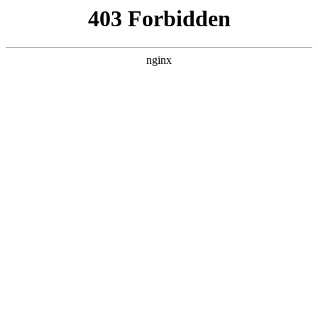
杭州嘉兴易创活动策划公司
关于我们
产品展示
新闻资讯
案例展示
行业动态
联系我们
热门搜索
首页
> 封装机
美物文化取得广告设计可调式封装机，
确保广告板覆膜封装的稳定性:广告设
计