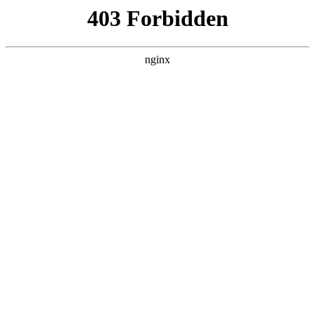
杭州嘉兴易创活动策划公司
关于我们
产品展示
新闻资讯
案例展示
行业动态
联系我们
热门搜索
首页
> 基板
宜昌市精英广告策划有限公司取得易拆
装标识标牌，减少了运输和收纳时所占
用的空间:广告策划