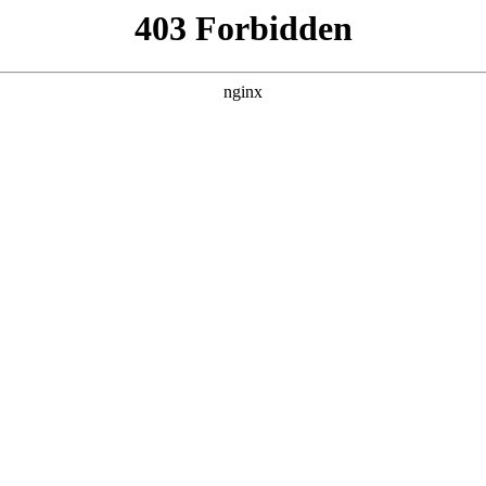
询X 鸡蛋品牌全案策划：中国鸡蛋行业发展
划