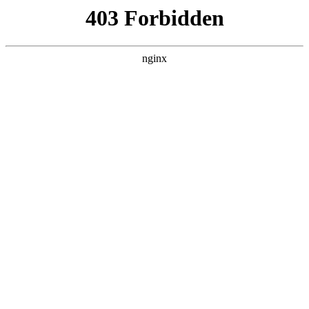
杭州嘉兴易创活动策划公司
关于我们
产品展示
新闻资讯
案例展示
行业动态
联系我们
热门搜索
首页
> 广州
2026年广州策美广告公司实力盘点：广
告设计/广州广告设计/广州设计广告/广
州好的广告设计/广州十大广告设计/优