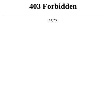
杭州嘉兴易创活动策划公司
关于我们
产品展示
新闻资讯
案例展示
行业动态
联系我们
热门搜索
首页
> 光源
广告灯箱怎么选？沈阳海蓝灯箱厂来帮
忙:广告灯箱
关于我们
# 灯箱
# 光源灯箱
# 光源
# 广告灯箱