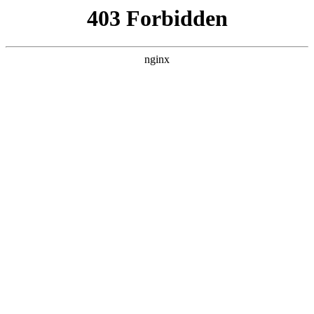
杭州嘉兴易创活动策划公司
关于我们
产品展示
新闻资讯
案例展示
行业动态
联系我们
热门搜索
首页
> 海蓝
沈阳广告灯箱厂家哪家强？海蓝灯箱厂
来解决:广告灯箱
联系我们
# 灯箱
# 海蓝
# 沈阳
# 客户
# 产品灯箱
# 产品
#
广告灯箱