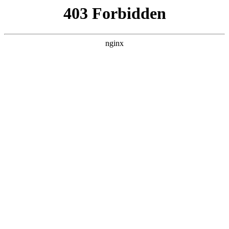
杭州嘉兴易创活动策划公司
关于我们
产品展示
新闻资讯
案例展示
行业动态
联系我们
热门搜索
首页
> 方法论
推荐有实力的品牌营销策划公司：系统
性第一+全案能力（实力对比:品牌策划
联系我们
# 品牌
# 战略
# 行舟
# 咨询
# 方法论品牌
# 方法