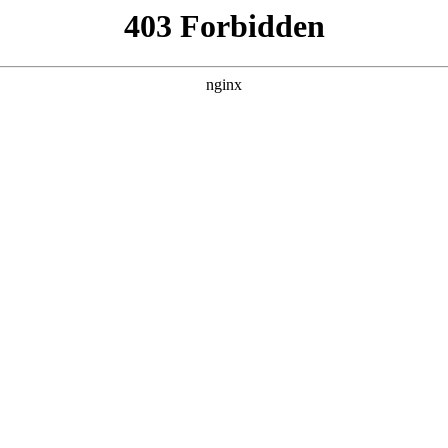
，提高打孔效率:广告设计
计
一种广告设计用布料打孔装置”的，授权公告号CN22375208