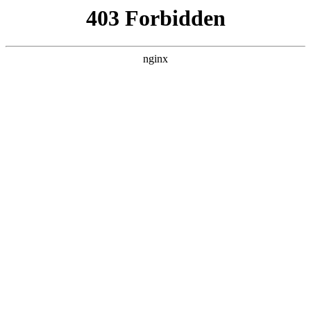
杭州嘉兴易创活动策划公司
关于我们
产品展示
新闻资讯
案例展示
行业动态
联系我们
热门搜索
首页
> 安装
湖北师匠教育取得安全可靠广告灯箱灯
板，提高使用安全性:广告灯箱
关于我们
# 广告灯箱
# 安装广告灯箱
# 安装